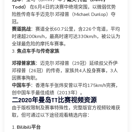
Todd）
在6月4日的决赛中绝境突围，以微弱优势
险胜传奇车手迈克尔·邓禄普（Michael Dunlop）夺
冠。
赛道挑战
：赛道全长60.7公里，含226个弯道，平均
时速超200km/h，最高时速可达330km/h，被公认为
全球最危险的摩托车赛事。
3.
焦点车手与传奇家族
邓禄普家族
：迈克尔·邓禄普（29冠）延续叔父乔伊·
邓禄普（26冠）的传奇，家族共4人投身赛事，3人
因赛事殉职。
中国车手
：香港车手张炜安曾以平均175km/h完赛，
创中国车手最佳成绩（2013年）。
二2020年曼岛TT比赛视频资源
由于版权限制及赛事特殊性，完整版官方视频较难获
取，但可通过以下途径观看精选内容：
1.
Bilibili平台