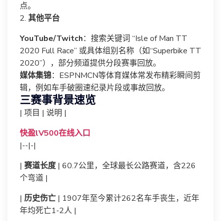
点。
2.
其他平台
YouTube/Twitch
：搜索关键词 “Isle of Man TT
2020 Full Race” 或具体组别名称（如“Superbike TT
2020”），部分频道提供分段赛事回放。
媒体集锦
：ESPNMCN等体育媒体常发布精彩瞬间剪
辑，例如车手破圈速纪录片段或事故回放。
三赛事背景速览
| 项目 | 说明 |
快盈lV500在线入口
|--|-|
|
赛道长度
| 60.7公里，全球最长公路赛道，含226
个弯道 |
|
历史伤亡
| 1907年至今累计262名车手丧生，近年
年均死亡1-2人 |