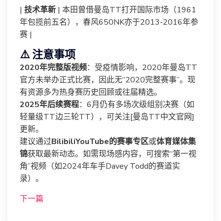
|
技术革新
| 本田曾借曼岛TT打开国际市场（1961
年包揽前五名），春风650NK亦于2013-2016年参
赛 |
⚠️ 注意事项
2020年完整版视频
：受疫情影响，2020年曼岛TT
官方未举办正式比赛，因此无“2020完整赛事”。现
有资源多为热身赛历史回顾或往届精选。
2025年后续赛程
：6月仍有多场次级组别决赛（如
轻量级TT边三轮TT），可关注[曼岛TT中文官网]
更新。
建议通过
BilibiliYouTube的赛事专区
或
体育媒体集
锦
获取最新动态。如需现场感内容，可搜索“第一视
角”视频（如2024年车手Davey Todd的赛道实
录）。
下一篇