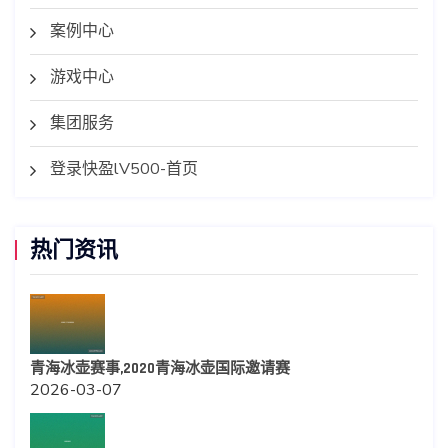
案例中心
游戏中心
集团服务
登录快盈lV500-首页
热门资讯
青海冰壶赛事,2020青海冰壶国际邀请赛
2026-03-07