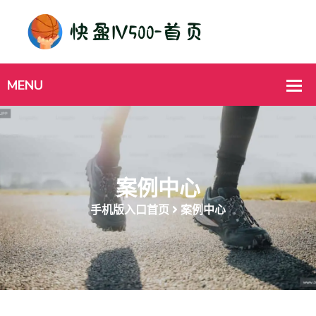
案例中心
手机版入口首页
案例中心